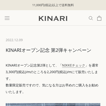
ス
11,000円(税込)以上で送料無料
キ
ッ
プ
し
て
コ
ン
2022.12.09
テ
ン
KINARIオープン記念 第2弾キャンペーン
ツ
に
移
KINARIオープン記念第2弾として、「
NIKKEチェック
」を通常
動
す
3,300円(税込)/mのところを2,200円(税込)/mにて販売いたしま
る
す。
数量限定販売ですので、気になる方はお早めのご購入をお勧め
いたします。