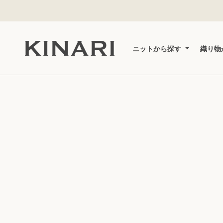
ス
キ
ッ
プ
し
ニットから探す
織り物
て
コ
ン
テ
ン
ツ
に
移
動
す
る