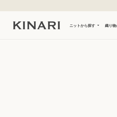
ス
キ
ッ
プ
し
ニットから探す
織り物
て
コ
ン
テ
ン
ツ
に
移
動
す
る