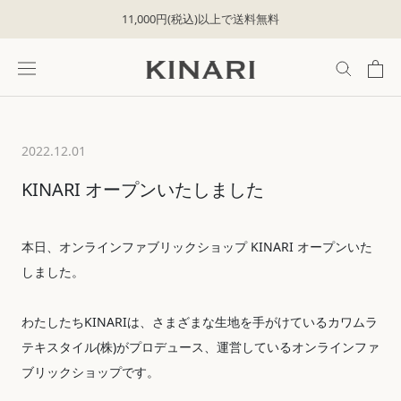
ス
11,000円(税込)以上で送料無料
キ
ッ
プ
し
て
コ
ン
2022.12.01
テ
ン
KINARI オープンいたしました
ツ
に
移
本日、オンラインファブリックショップ KINARI オープンいた
動
す
しました。
る
わたしたちKINARIは、さまざまな生地を手がけているカワムラ
テキスタイル(株)がプロデュース、運営しているオンラインファ
ブリックショップです。